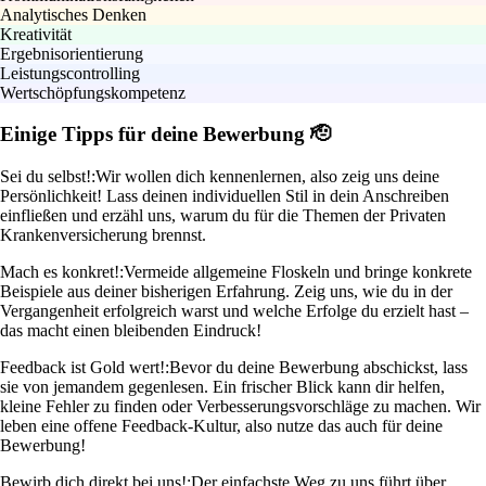
Analytisches Denken
Kreativität
Ergebnisorientierung
Leistungscontrolling
Wertschöpfungskompetenz
Einige Tipps für deine Bewerbung 🫡
Sei du selbst!:
Wir wollen dich kennenlernen, also zeig uns deine
Persönlichkeit! Lass deinen individuellen Stil in dein Anschreiben
einfließen und erzähl uns, warum du für die Themen der Privaten
Krankenversicherung brennst.
Mach es konkret!:
Vermeide allgemeine Floskeln und bringe konkrete
Beispiele aus deiner bisherigen Erfahrung. Zeig uns, wie du in der
Vergangenheit erfolgreich warst und welche Erfolge du erzielt hast –
das macht einen bleibenden Eindruck!
Feedback ist Gold wert!:
Bevor du deine Bewerbung abschickst, lass
sie von jemandem gegenlesen. Ein frischer Blick kann dir helfen,
kleine Fehler zu finden oder Verbesserungsvorschläge zu machen. Wir
leben eine offene Feedback-Kultur, also nutze das auch für deine
Bewerbung!
Bewirb dich direkt bei uns!:
Der einfachste Weg zu uns führt über