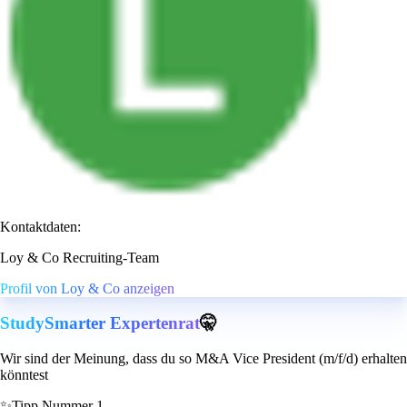
Kontaktdaten:
Loy & Co Recruiting-Team
Profil von Loy & Co anzeigen
StudySmarter Expertenrat
🤫
Wir sind der Meinung, dass du so M&A Vice President (m/f/d) erhalten
könntest
✨
Tipp Nummer 1