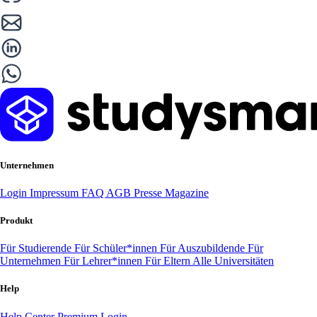
Unternehmen
Login
Impressum
FAQ
AGB
Presse
Magazine
Produkt
Für Studierende
Für Schüler*innen
Für Auszubildende
Für
Unternehmen
Für Lehrer*innen
Für Eltern
Alle Universitäten
Help
Help Center
Premium Login