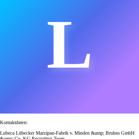
L
Kontaktdaten:
Lubeca Lübecker Marzipan-Fabrik v. Minden &amp; Bruhns GmbH
&amp; Co. KG Recruiting-Team