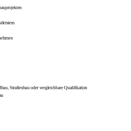
bauprojekten
leistern
rnehmen
au, Straßenbau oder vergleichbare Qualifikation
au