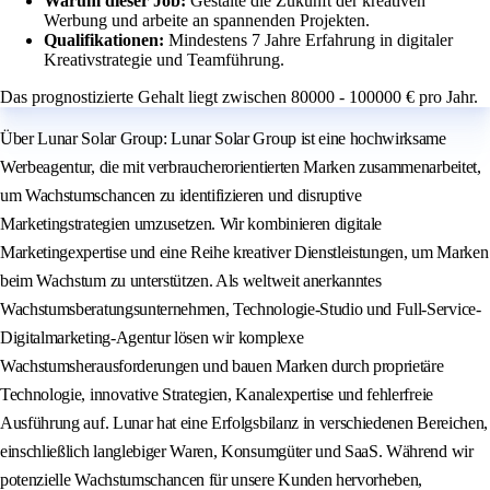
Warum dieser Job:
Gestalte die Zukunft der kreativen
Werbung und arbeite an spannenden Projekten.
Qualifikationen:
Mindestens 7 Jahre Erfahrung in digitaler
Kreativstrategie und Teamführung.
Das prognostizierte Gehalt liegt zwischen 80000 - 100000 € pro Jahr.
Über Lunar Solar Group: Lunar Solar Group ist eine hochwirksame
Werbeagentur, die mit verbraucherorientierten Marken zusammenarbeitet,
um Wachstumschancen zu identifizieren und disruptive
Marketingstrategien umzusetzen. Wir kombinieren digitale
Marketingexpertise und eine Reihe kreativer Dienstleistungen, um Marken
beim Wachstum zu unterstützen. Als weltweit anerkanntes
Wachstumsberatungsunternehmen, Technologie-Studio und Full-Service-
Digitalmarketing-Agentur lösen wir komplexe
Wachstumsherausforderungen und bauen Marken durch proprietäre
Technologie, innovative Strategien, Kanalexpertise und fehlerfreie
Ausführung auf. Lunar hat eine Erfolgsbilanz in verschiedenen Bereichen,
einschließlich langlebiger Waren, Konsumgüter und SaaS. Während wir
potenzielle Wachstumschancen für unsere Kunden hervorheben,