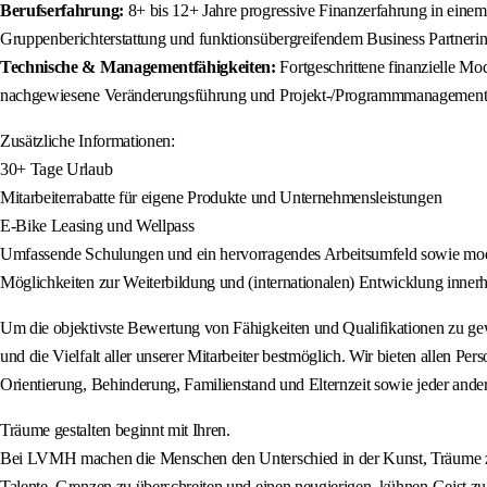
Berufserfahrung:
8+ bis 12+ Jahre progressive Finanzerfahrung in einem
Gruppenberichterstattung und funktionsübergreifendem Business Partnering
Technische & Managementfähigkeiten:
Fortgeschrittene finanzielle M
nachgewiesene Veränderungsführung und Projekt-/Programmmanagement; F
Zusätzliche Informationen:
30+ Tage Urlaub
Mitarbeiterrabatte für eigene Produkte und Unternehmensleistungen
E-Bike Leasing und Wellpass
Umfassende Schulungen und ein hervorragendes Arbeitsumfeld sowie mod
Möglichkeiten zur Weiterbildung und (internationalen) Entwicklung inn
Um die objektivste Bewertung von Fähigkeiten und Qualifikationen zu gewä
und die Vielfalt aller unserer Mitarbeiter bestmöglich. Wir bieten allen Pe
Orientierung, Behinderung, Familienstand und Elternzeit sowie jeder ande
Träume gestalten beginnt mit Ihren.
Bei LVMH machen die Menschen den Unterschied in der Kunst, Träume zu g
Talente, Grenzen zu überschreiten und einen neugierigen, kühnen Geist zu