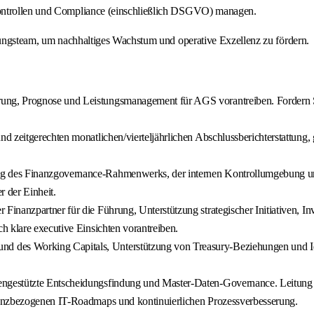
Kontrollen und Compliance (einschließlich DSGVO) managen.
hrungsteam, um nachhaltiges Wachstum und operative Exzellenz zu fördern.
ng, Prognose und Leistungsmanagement für AGS vorantreiben. Fordern S
und zeitgerechten monatlichen/vierteljährlichen Abschlussberichterstattung
ng des Finanzgovernance-Rahmenwerks, der internen Kontrollumgebung u
 der Einheit.
 Finanzpartner für die Führung, Unterstützung strategischer Initiativen, I
h klare executive Einsichten vorantreiben.
nd des Working Capitals, Unterstützung von Treasury-Beziehungen und Ide
ngestützte Entscheidungsfindung und Master-Daten-Governance. Leitung f
nanzbezogenen IT-Roadmaps und kontinuierlichen Prozessverbesserung.