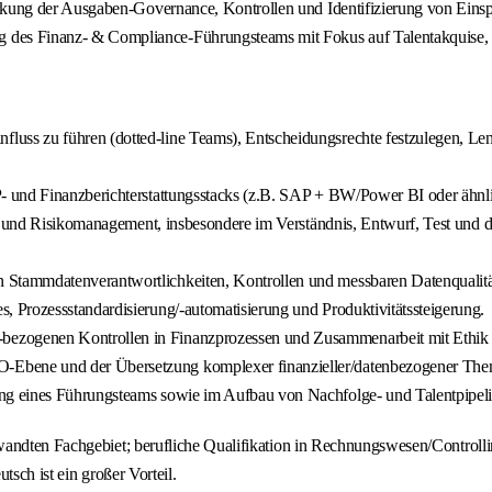
ärkung der Ausgaben-Governance, Kontrollen und Identifizierung von Eins
g des Finanz- & Compliance-Führungsteams mit Fokus auf Talentakquise,
fluss zu führen (dotted-line Teams), Entscheidungsrechte festzulegen, L
P- und Finanzberichterstattungsstacks (z.B. SAP + BW/Power BI oder ähn
le und Risikomanagement, insbesondere im Verständnis, Entwurf, Test und d
n Stammdatenverantwortlichkeiten, Kontrollen und messbaren Datenqualitä
s, Prozessstandardisierung/-automatisierung und Produktivitätssteigerung.
ezogenen Kontrollen in Finanzprozessen und Zusammenarbeit mit Ethik
-Ebene und der Übersetzung komplexer finanzieller/datenbezogener Them
ng eines Führungsteams sowie im Aufbau von Nachfolge- und Talentpipeli
andten Fachgebiet; berufliche Qualifikation in Rechnungswesen/Controlling
tsch ist ein großer Vorteil.