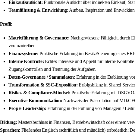
Einkaufsaufsicht:
Funktionale Aufsicht über indirekten Einkauf, St
Teamführung & Entwicklung:
Aufbau, Inspiration und Entwicklun
Profil:
Matrixführung & Governance:
Nachgewiesene Fähigkeit, durch Ein
voranzutreiben.
Finanzsysteme:
Praktische Erfahrung im Besitz/Steuerung eines ER
Interne Kontrolle:
Echtes Interesse und Appetit für interne Kontrol
Zugangskontrollen und Trennung der Aufgaben.
Daten-Governance / Stammdaten:
Erfahrung in der Etablierung vo
Transformation & SSC-Exposition:
Erfolgsbilanz in Shared Service
Risiko- & Compliance-Mindset:
Praktische Erfahrung mit DSGVO-b
Executive Kommunikation:
Nachweis der Präsentation auf MD/CFO
People Leadership:
Erfahrung in der Führung von Managern / Leitu
Bildung:
Masterabschluss in Finanzen, Betriebswirtschaft oder einem verw
Sprachen:
Fließendes Englisch (schriftlich und mündlich) erforderlich; Deu