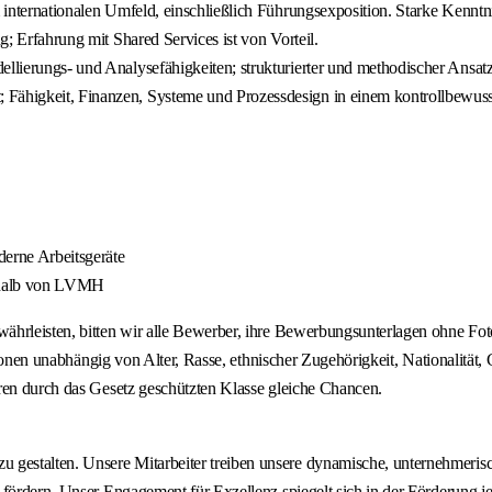
 internationalen Umfeld, einschließlich Führungsexposition. Starke Kenn
; Erfahrung mit Shared Services ist von Vorteil.
odellierungs- und Analysefähigkeiten; strukturierter und methodischer An
ähigkeit, Finanzen, Systeme und Prozessdesign in einem kontrollbewuss
erne Arbeitsgeräte
erhalb von LVMH
hrleisten, bitten wir alle Bewerber, ihre Bewerbungsunterlagen ohne Foto 
rsonen unabhängig von Alter, Rasse, ethnischer Zugehörigkeit, Nationalität, 
ren durch das Gesetz geschützten Klasse gleiche Chancen.
estalten. Unsere Mitarbeiter treiben unsere dynamische, unternehmerisch
 fördern. Unser Engagement für Exzellenz spiegelt sich in der Förderung 