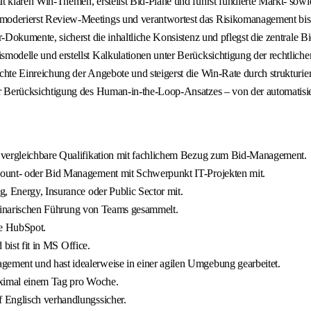
t klaren Win-Themen, erstellst Bid-Pläne und führst fundierte Markt- sow
oderierst Review-Meetings und verantwortest das Risikomanagement bis z
Dokumente, sicherst die inhaltliche Konsistenz und pflegst die zentrale Bi
smodelle und erstellst Kalkulationen unter Berücksichtigung der rechtl
hte Einreichung der Angebote und steigerst die Win-Rate durch strukturi
r Berücksichtigung des Human-in-the-Loop-Ansatzes – von der automatisie
e vergleichbare Qualifikation mit fachlichem Bezug zum Bid-Management.
count- oder Bid Management mit Schwerpunkt IT-Projekten mit.
, Energy, Insurance oder Public Sector mit.
ziplinarischen Führung von Teams gesammelt.
se HubSpot.
 bist fit in MS Office.
ement und hast idealerweise in einer agilen Umgebung gearbeitet.
maximal einem Tag pro Woche.
 Englisch verhandlungssicher.