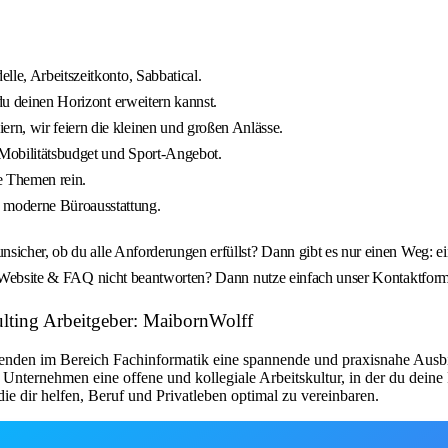
lle, Arbeitszeitkonto, Sabbatical.
 du deinen Horizont erweitern kannst.
rn, wir feiern die kleinen und großen Anlässe.
 Mobilitätsbudget und Sport-Angebot.
e Themen rein.
moderne Büroausstattung.
nsicher, ob du alle Anforderungen erfüllst? Dann gibt es nur einen Weg:
re Website & FAQ nicht beantworten? Dann nutze einfach unser Kontaktform
lting Arbeitgeber: MaibornWolff
ildenden im Bereich Fachinformatik eine spannende und praxisnahe Aus
nternehmen eine offene und kollegiale Arbeitskultur, in der du deine F
ie dir helfen, Beruf und Privatleben optimal zu vereinbaren.