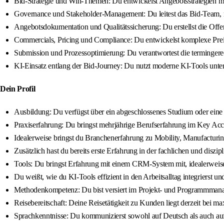
Bid-Strategie und Win-Themen: Du entwickelst Angebotsstrategien mi
Governance und Stakeholder-Management: Du leitest das Bid-Team, m
Angebotsdokumentation und Qualitätssicherung: Du erstellst die Offer-
Commercials, Pricing und Compliance: Du entwickelst komplexe Prei
Submission und Prozessoptimierung: Du verantwortest die termingerec
KI-Einsatz entlang der Bid-Journey: Du nutzt moderne KI-Tools unte
Dein Profil
Ausbildung: Du verfügst über ein abgeschlossenes Studium oder ein
Praxiserfahrung: Du bringst mehrjährige Berufserfahrung im Key Ac
Idealerweise bringst du Branchenerfahrung zu Mobility, Manufacturing
Zusätzlich hast du bereits erste Erfahrung in der fachlichen und dis
Tools: Du bringst Erfahrung mit einem CRM-System mit, idealerwei
Du weißt, wie du KI-Tools effizient in den Arbeitsalltag integrierst und
Methodenkompetenz: Du bist versiert im Projekt- und Programmmanag
Reisebereitschaft: Deine Reisetätigkeit zu Kunden liegt derzeit bei 
Sprachkenntnisse: Du kommunizierst sowohl auf Deutsch als auch auf