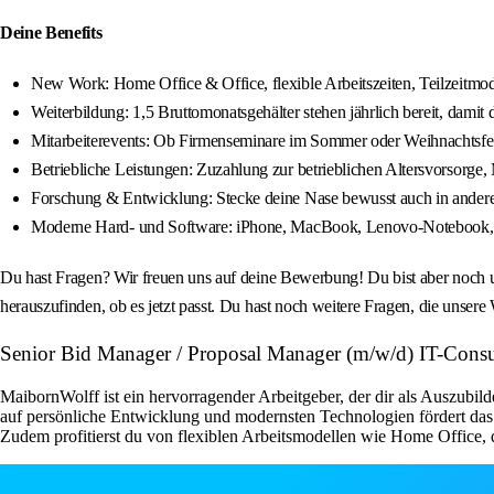
Deine Benefits
New Work: Home Office & Office, flexible Arbeitszeiten, Teilzeitmode
Weiterbildung: 1,5 Bruttomonatsgehälter stehen jährlich bereit, damit
Mitarbeiterevents: Ob Firmenseminare im Sommer oder Weihnachtsfeie
Betriebliche Leistungen: Zuzahlung zur betrieblichen Altersvorsorge,
Forschung & Entwicklung: Stecke deine Nase bewusst auch in ander
Moderne Hard- und Software: iPhone, MacBook, Lenovo-Notebook, 
Du hast Fragen? Wir freuen uns auf deine Bewerbung! Du bist aber noch u
herauszufinden, ob es jetzt passt. Du hast noch weitere Fragen, die unse
Senior Bid Manager / Proposal Manager (m/w/d) IT-Consu
MaibornWolff ist ein hervorragender Arbeitgeber, der dir als Auszub
auf persönliche Entwicklung und modernsten Technologien fördert das U
Zudem profitierst du von flexiblen Arbeitsmodellen wie Home Office, d