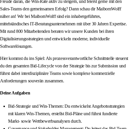
Freude daran, die Win-Rate aktiv zu steigern, und feierst gerne mit den
Sales-Teams den gemeinsamen Erfolg? Dann schau dir MaibornWolff
näher an! Wir bei MaibornWolff sind ein inhabergeführtes,
mittelständisches IT-Beratungsunternehmen mit über 30 Jahren Expertise.
Mit rund 800 Mitarbeitenden beraten wir unsere Kunden bei ihren
Digitalisierungsstrategien und entwickeln moderne, individuelle
Softwarelösungen.
Hier kommst du ins Spiel: Als prozessverantwortliche Schnittstelle steuerst
du den gesamten Bid-Lifecycle von der Strategie bis zur Submission und
führst dabei interdisziplinäre Teams sowie komplexe kommerzielle
Anforderungen souverän zusammen.
Deine Aufgaben
Bid-Strategie und Win-Themen: Du entwickelst Angebotsstrategien
mit klaren Win-Themen, erstellst Bid-Pläne und führst fundierte
Markt- sowie Wettbewerbsanalysen durch.
Governance und Stakeholder-Management: Du leitest das Bid-Team,