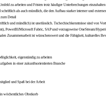
Umfeld zu arbeiten und Fristen trotz häufiger Unterbrechungen einzuhalten
hriftlich als auch mündlich, die den Aufbau starker interner und externe
 zum Detail
ftlich und mündlich) ist unerlässlich. Tschechischkenntnisse sind von Vorte
int), PowerBI/Microsoft Fabric, SAP und vorzugsweise OneStream/Hyper
onalen Zusammenarbeit ist wünschenswert und die Fähigkeit, kulturelles Bew
glichkeit, eigenständig zu arbeiten
ufgaben in einer zukunftsorientierten Branche
glied und Spaß bei der Arbeit
ein wöchentliches Obstkorb