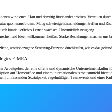
denen wir dienen. Hart und demütig füreinander arbeiten. Vertrauen durc
tus quo herausfordern. Mutig schwierige Entscheidungen treffen und Risi
urch kontinuierliches Lernen wachsen. Unermüdlich neugierig.
Menschen und Ideen willkommen heißen. Starke Beziehungen machen uns be
iche, arbeitsbezogene Screening-Prozesse durchlaufen, wie es das geltende
ologies EIMEA
Arbeitgeber, der eine offene und dynamische Unternehmenskultur förde
er Option auf Homeoffice und einem internationalen Arbeitsumfeld biet
einem umfassenden Sozialpaket, regelmäßigen Teamevents und einer Kult