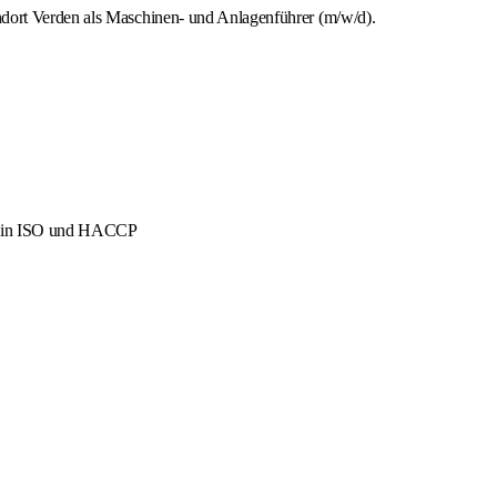
ndort Verden als Maschinen- und Anlagenführer (m/w/d).
men in ISO und HACCP