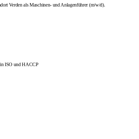
ndort Verden als Maschinen- und Anlagenführer (m/w/d).
men in ISO und HACCP