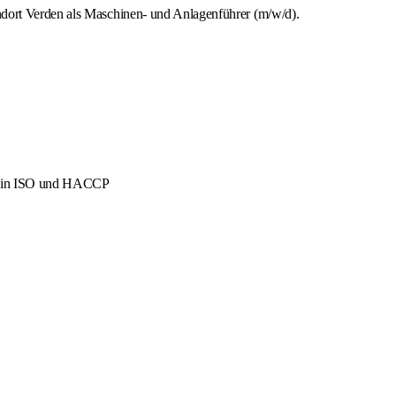
ndort Verden als Maschinen- und Anlagenführer (m/w/d).
men in ISO und HACCP