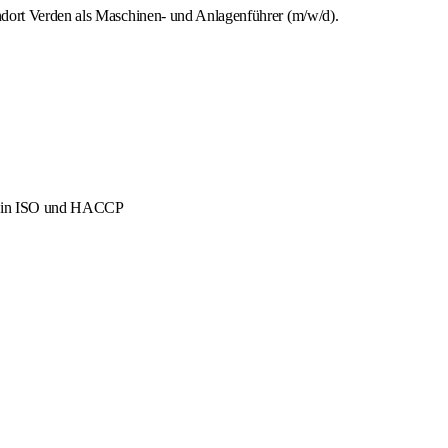
ndort Verden als Maschinen- und Anlagenführer (m/w/d).
men in ISO und HACCP