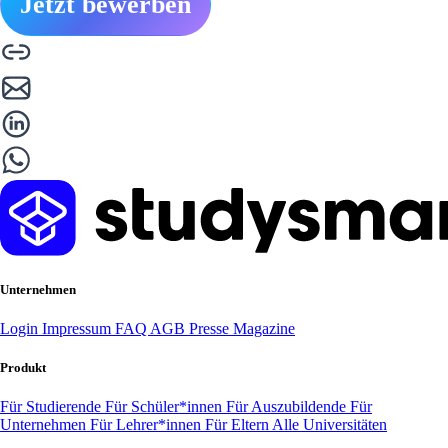
Jetzt bewerben
Unternehmen
Login
Impressum
FAQ
AGB
Presse
Magazine
Produkt
Für Studierende
Für Schüler*innen
Für Auszubildende
Für
Unternehmen
Für Lehrer*innen
Für Eltern
Alle Universitäten