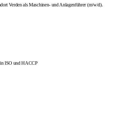
ndort Verden als Maschinen- und Anlagenführer (m/w/d).
men in ISO und HACCP