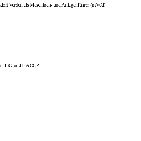
ndort Verden als Maschinen- und Anlagenführer (m/w/d).
men in ISO und HACCP