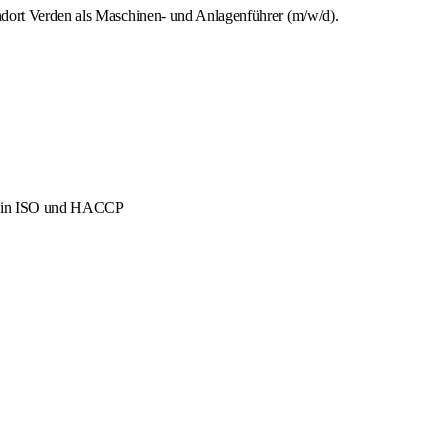
ndort Verden als Maschinen- und Anlagenführer (m/w/d).
men in ISO und HACCP