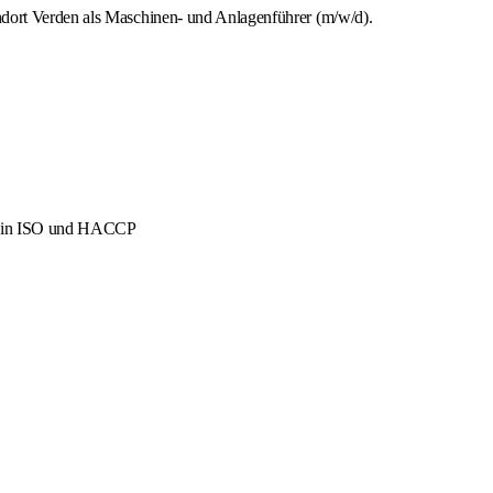
ndort Verden als Maschinen- und Anlagenführer (m/w/d).
men in ISO und HACCP