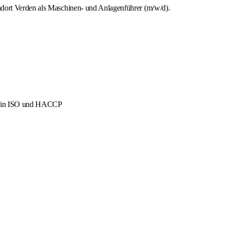
ndort Verden als Maschinen- und Anlagenführer (m/w/d).
men in ISO und HACCP