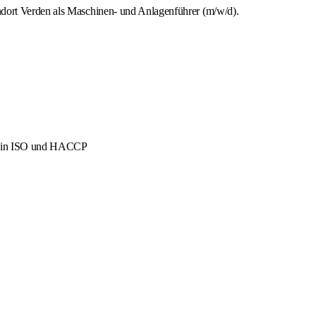
ndort Verden als Maschinen- und Anlagenführer (m/w/d).
men in ISO und HACCP