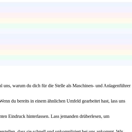
l uns, warum du dich für die Stelle als Maschinen- und Anlagenführer
enn du bereits in einem ähnlichen Umfeld gearbeitet hast, lass uns
chten Eindruck hinterlassen. Lass jemanden drüberlesen, um
erstellen, dass sie schnell und unkompliziert bei uns ankommt. Wir