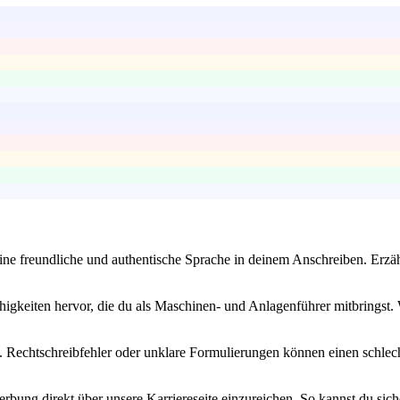
ine freundliche und authentische Sprache in deinem Anschreiben. Erzäh
gkeiten hervor, die du als Maschinen- und Anlagenführer mitbringst. W
ist. Rechtschreibfehler oder unklare Formulierungen können einen schle
rbung direkt über unsere Karriereseite einzureichen. So kannst du sich