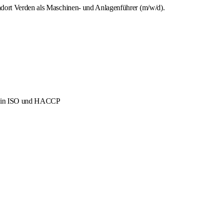
ndort Verden als Maschinen- und Anlagenführer (m/w/d).
men in ISO und HACCP