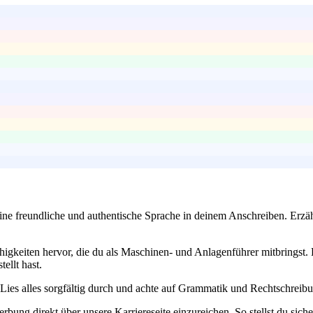
ine freundliche und authentische Sprache in deinem Anschreiben. Erzäh
igkeiten hervor, die du als Maschinen- und Anlagenführer mitbringst. 
ellt hast.
t. Lies alles sorgfältig durch und achte auf Grammatik und Rechtschreib
rbung direkt über unsere Karriereseite einzureichen. So stellst du sich