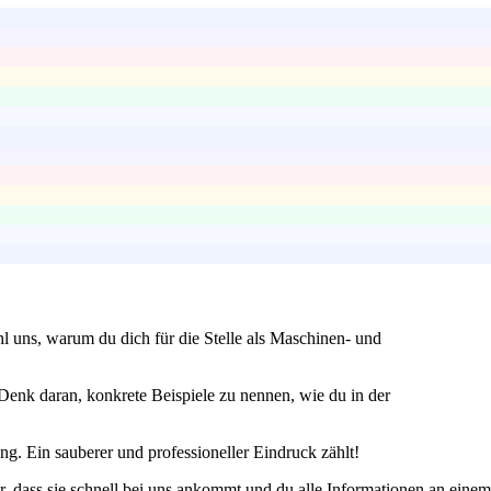
l uns, warum du dich für die Stelle als Maschinen- und
Denk daran, konkrete Beispiele zu nennen, wie du in der
ung. Ein sauberer und professioneller Eindruck zählt!
er, dass sie schnell bei uns ankommt und du alle Informationen an einem