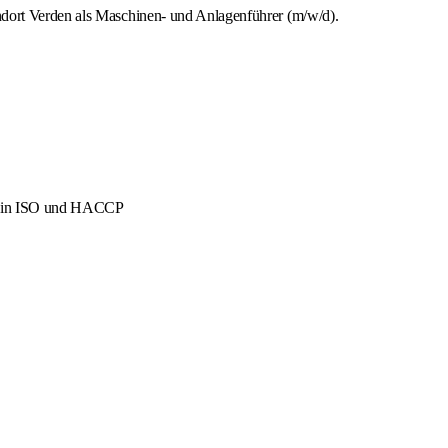
ndort Verden als Maschinen- und Anlagenführer (m/w/d).
men in ISO und HACCP