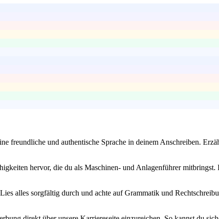
ine freundliche und authentische Sprache in deinem Anschreiben. Erzä
gkeiten hervor, die du als Maschinen- und Anlagenführer mitbringst. D
st. Lies alles sorgfältig durch und achte auf Grammatik und Rechtschrei
rbung direkt über unsere Karriereseite einzureichen. So kannst du sich