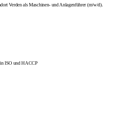
ndort Verden als Maschinen- und Anlagenführer (m/w/d).
men in ISO und HACCP