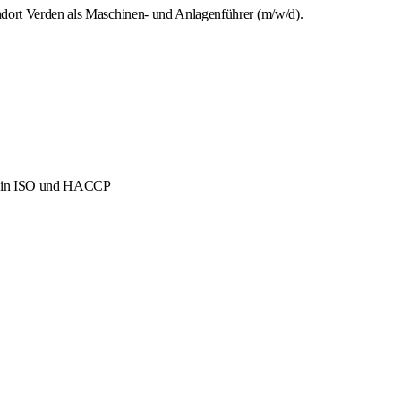
ndort Verden als Maschinen- und Anlagenführer (m/w/d).
men in ISO und HACCP