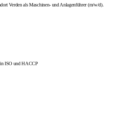
ndort Verden als Maschinen- und Anlagenführer (m/w/d).
men in ISO und HACCP