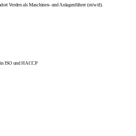
ndort Verden als Maschinen- und Anlagenführer (m/w/d).
men in ISO und HACCP