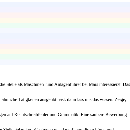
ie Stelle als Maschinen- und Anlagenführer bei Mars interessierst. Das
ähnliche Tätigkeiten ausgeübt hast, dann lass uns das wissen. Zeige,
erlagen auf Rechtschreibfehler und Grammatik. Eine saubere Bewerbung
e Stelle gelangen. Wir freuen uns darauf, von dir zu hören und