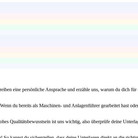
eiben eine persönliche Ansprache und erzähle uns, warum du dich für d
enn du bereits als Maschinen- und Anlagenführer gearbeitet hast oder 
 hohes Qualitätsbewusstsein ist uns wichtig, also überprüfe deine Unt
So kannst du sicherstellen, dass deine Unterlagen direkt an die richtig