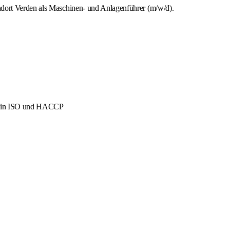
ndort Verden als Maschinen- und Anlagenführer (m/w/d).
men in ISO und HACCP