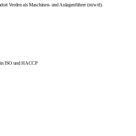
ndort Verden als Maschinen- und Anlagenführer (m/w/d).
men in ISO und HACCP