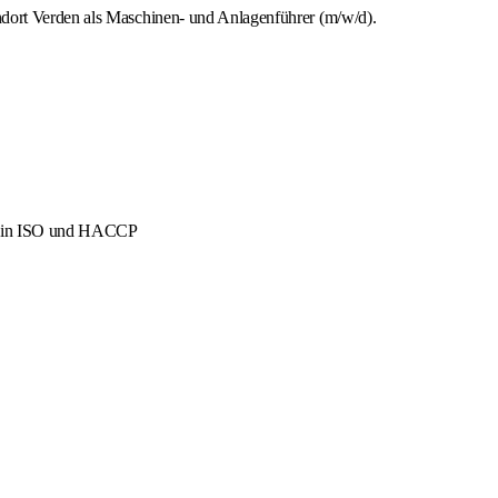
ndort Verden als Maschinen- und Anlagenführer (m/w/d).
men in ISO und HACCP