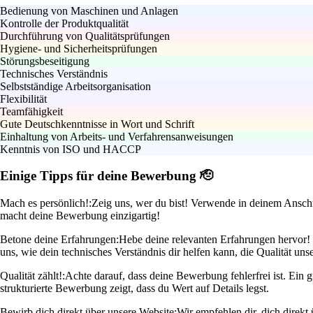
Bedienung von Maschinen und Anlagen
Kontrolle der Produktqualität
Durchführung von Qualitätsprüfungen
Hygiene- und Sicherheitsprüfungen
Störungsbeseitigung
Technisches Verständnis
Selbstständige Arbeitsorganisation
Flexibilität
Teamfähigkeit
Gute Deutschkenntnisse in Wort und Schrift
Einhaltung von Arbeits- und Verfahrensanweisungen
Kenntnis von ISO und HACCP
Einige Tipps für deine Bewerbung 🫡
Mach es persönlich!:
Zeig uns, wer du bist! Verwende in deinem Anschr
macht deine Bewerbung einzigartig!
Betone deine Erfahrungen:
Hebe deine relevanten Erfahrungen hervor! W
uns, wie dein technisches Verständnis dir helfen kann, die Qualität uns
Qualität zählt!:
Achte darauf, dass deine Bewerbung fehlerfrei ist. Ein 
strukturierte Bewerbung zeigt, dass du Wert auf Details legst.
Bewirb dich direkt über unsere Website:
Wir empfehlen dir, dich direk