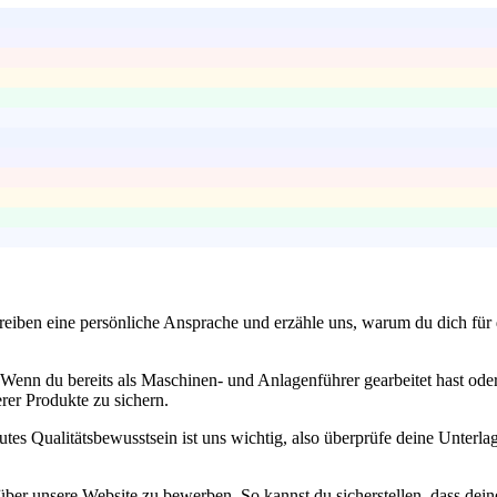
eiben eine persönliche Ansprache und erzähle uns, warum du dich für d
enn du bereits als Maschinen- und Anlagenführer gearbeitet hast oder 
erer Produkte zu sichern.
gutes Qualitätsbewusstsein ist uns wichtig, also überprüfe deine Unter
t über unsere Website zu bewerben. So kannst du sicherstellen, dass 