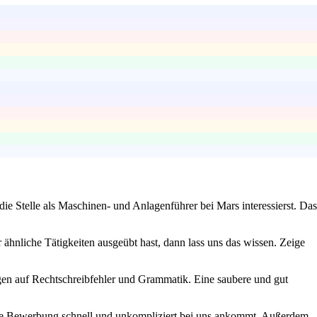
ie Stelle als Maschinen- und Anlagenführer bei Mars interessierst. Das
ähnliche Tätigkeiten ausgeübt hast, dann lass uns das wissen. Zeige
lagen auf Rechtschreibfehler und Grammatik. Eine saubere und gut
deine Bewerbung schnell und unkompliziert bei uns ankommt. Außerdem