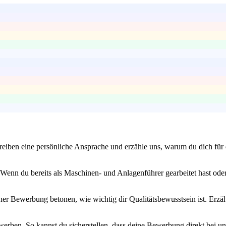
eiben eine persönliche Ansprache und erzähle uns, warum du dich für d
enn du bereits als Maschinen- und Anlagenführer gearbeitet hast oder 
iner Bewerbung betonen, wie wichtig dir Qualitätsbewusstsein ist. Erzähl
erben. So kannst du sicherstellen, dass deine Bewerbung direkt bei un