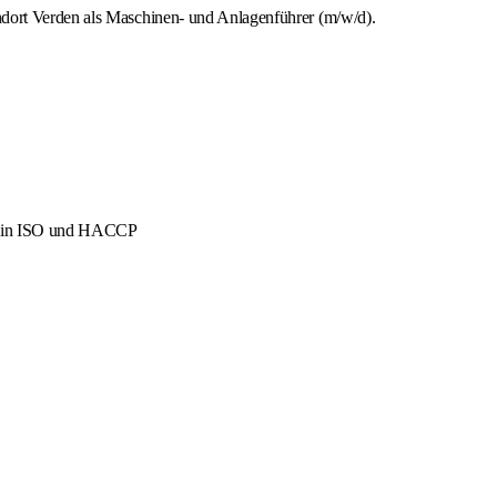
ndort Verden als Maschinen- und Anlagenführer (m/w/d).
men in ISO und HACCP