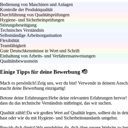
Bedienung von Maschinen und Anlagen
Kontrolle der Produktqualität
Durchführung von Qualitätsprüfungen
Hygiene- und Sicherheitsprüfungen
Störungsbeseitigung
Technisches Verständnis
Selbstständige Arbeitsorganisation
Flexibilität
Teamfähigkeit
Gute Deutschkenntnisse in Wort und Schrift
Einhaltung von Arbeits- und Verfahrensanweisungen
Qualitätsbewusstsein
Einige Tipps für deine Bewerbung 🫡
Mach es persönlich!:
Zeig uns, wer du bist! Verwende in deinem Anschr
macht deine Bewerbung einzigartig!
Betone deine Erfahrungen:
Hebe deine relevanten Erfahrungen hervor! W
dass du das technische Verständnis mitbringst, das wir suchen.
Qualität zählt!:
Da wir großen Wert auf Qualität legen, solltest du in de
hast oder wie du mit Hygiene- und Sicherheitsstandards umgehst.
Bewirb dich direkt!:
Wir empfehlen dir, dich über unsere Website zu bew