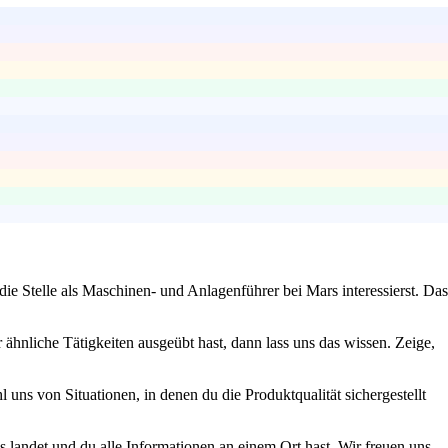
ie Stelle als Maschinen- und Anlagenführer bei Mars interessierst. Das
ähnliche Tätigkeiten ausgeübt hast, dann lass uns das wissen. Zeige,
 uns von Situationen, in denen du die Produktqualität sichergestellt
s landet und du alle Informationen an einem Ort hast. Wir freuen uns