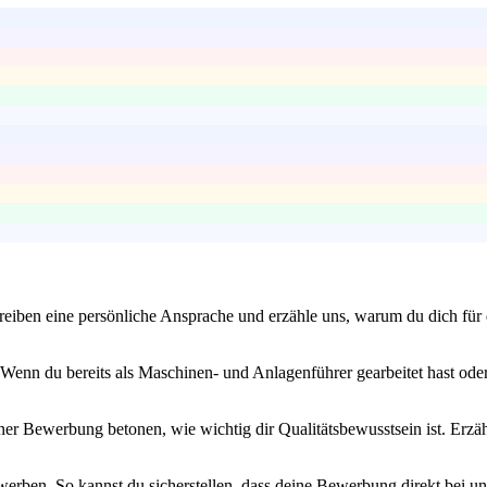
eiben eine persönliche Ansprache und erzähle uns, warum du dich für d
enn du bereits als Maschinen- und Anlagenführer gearbeitet hast oder 
iner Bewerbung betonen, wie wichtig dir Qualitätsbewusstsein ist. Erzähl
erben. So kannst du sicherstellen, dass deine Bewerbung direkt bei un