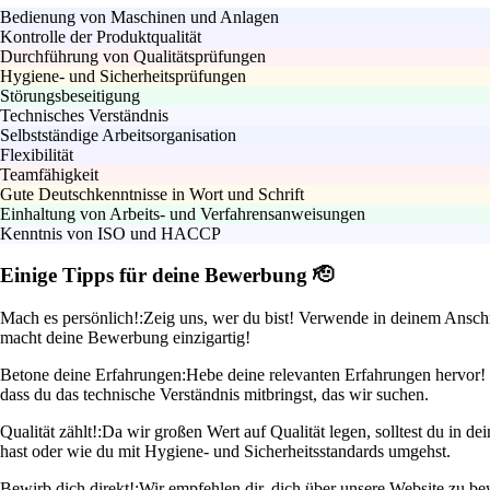
Bedienung von Maschinen und Anlagen
Kontrolle der Produktqualität
Durchführung von Qualitätsprüfungen
Hygiene- und Sicherheitsprüfungen
Störungsbeseitigung
Technisches Verständnis
Selbstständige Arbeitsorganisation
Flexibilität
Teamfähigkeit
Gute Deutschkenntnisse in Wort und Schrift
Einhaltung von Arbeits- und Verfahrensanweisungen
Kenntnis von ISO und HACCP
Einige Tipps für deine Bewerbung 🫡
Mach es persönlich!:
Zeig uns, wer du bist! Verwende in deinem Anschr
macht deine Bewerbung einzigartig!
Betone deine Erfahrungen:
Hebe deine relevanten Erfahrungen hervor! W
dass du das technische Verständnis mitbringst, das wir suchen.
Qualität zählt!:
Da wir großen Wert auf Qualität legen, solltest du in de
hast oder wie du mit Hygiene- und Sicherheitsstandards umgehst.
Bewirb dich direkt!:
Wir empfehlen dir, dich über unsere Website zu bew