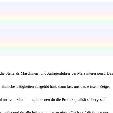
ie Stelle als Maschinen- und Anlagenführer bei Mars interessierst. Das
ähnliche Tätigkeiten ausgeübt hast, dann lass uns das wissen. Zeige,
 uns von Situationen, in denen du die Produktqualität sichergestellt
s landet und du alle Informationen an einem Ort hast. Wir freuen uns