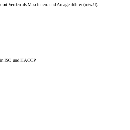
ndort Verden als Maschinen- und Anlagenführer (m/w/d).
men in ISO und HACCP