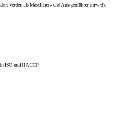
ndort Verden als Maschinen- und Anlagenführer (m/w/d).
men in ISO und HACCP