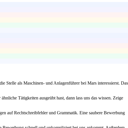
ie Stelle als Maschinen- und Anlagenführer bei Mars interessierst. Das
ähnliche Tätigkeiten ausgeübt hast, dann lass uns das wissen. Zeige
erlagen auf Rechtschreibfehler und Grammatik. Eine saubere Bewerbung
deine Bewerbung schnell und unkompliziert bei uns ankommt. Außerdem