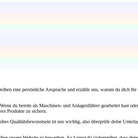
eiben eine persönliche Ansprache und erzähle uns, warum du dich für d
enn du bereits als Maschinen- und Anlagenführer gearbeitet hast oder 
erer Produkte zu sichern.
 hohes Qualitätsbewusstsein ist uns wichtig, also überprüfe deine Unt
t über unsere Website zu bewerben. So kannst du sicherstellen, dass 