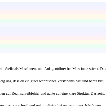
ie Stelle als Maschinen- und Anlagenführer bei Mars interessierst. Das
g uns, dass du ein gutes technisches Verständnis hast und bereit bist,
gen auf Rechtschreibfehler und achte auf eine klare Struktur. Das zeigt
len, dass sie schnell und unkompliziert bei uns ankommt. Wir freuen