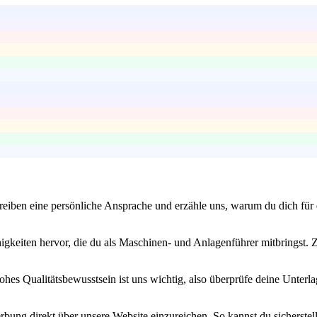
eiben eine persönliche Ansprache und erzähle uns, warum du dich für d
keiten hervor, die du als Maschinen- und Anlagenführer mitbringst. Zei
ohes Qualitätsbewusstsein ist uns wichtig, also überprüfe deine Unterla
bung direkt über unsere Website einzureichen. So kannst du sicherstel