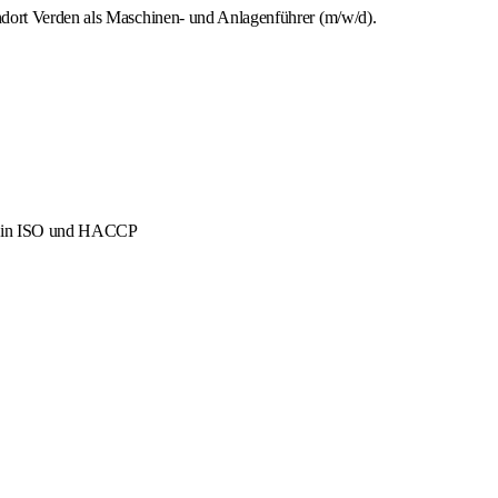
ndort Verden als Maschinen- und Anlagenführer (m/w/d).
men in ISO und HACCP