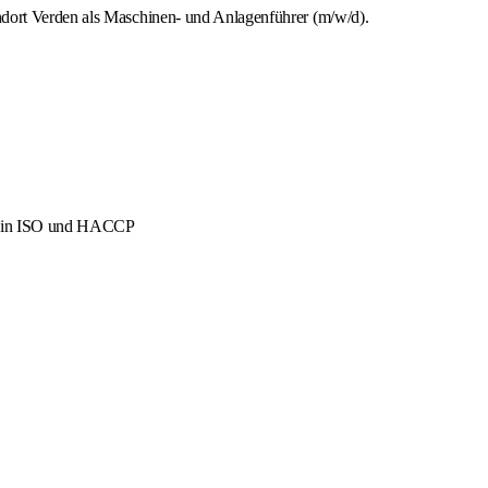
ndort Verden als Maschinen- und Anlagenführer (m/w/d).
men in ISO und HACCP