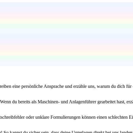
iben eine persönliche Ansprache und erzähle uns, warum du dich für di
Wenn du bereits als Maschinen- und Anlagenführer gearbeitet hast, erz
htschreibfehler oder unklare Formulierungen können einen schlechten E
So kannst du sicher sein, dass deine Unterlagen direkt bei uns landen.