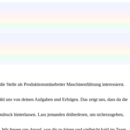
e Stelle als Produktionsmitarbeiter Maschinenführung interessierst.
ähl uns von deinen Aufgaben und Erfolgen. Das zeigt uns, dass du die
indruck hinterlassen. Lass jemanden drüberlesen, um sicherzugehen,
 Wir freuen uns darauf, von dir zu hören und vielleicht bald im Team