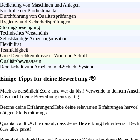
Bedienung von Maschinen und Anlagen
Kontrolle der Produktqualität
Durchführung von Qualitätsprüfungen
Hygiene- und Sicherheitsprüfungen
Störungsbeseitigung
Technisches Verständnis
Selbstständige Arbeitsorganisation
Flexibilität
Teamfähigkeit
Gute Deutschkenntnisse in Wort und Schrift
Qualitätsbewusstsein
Bereitschaft zum Arbeiten im 4-Schicht System
Einige Tipps für deine Bewerbung 🫡
Mach es persönlich!:
Zeig uns, wer du bist! Verwende in deinem Anschre
Das macht deine Bewerbung einzigartig!
Betone deine Erfahrungen:
Hebe deine relevanten Erfahrungen hervor! 
nötigen Skills mitbringst.
Qualität zählt!:
Achte darauf, dass deine Bewerbung fehlerfrei ist. Rec
dass alles passt!
Bewirb dich direkt bei uns!:
Nutze unsere Website für deine Bewerbung! 