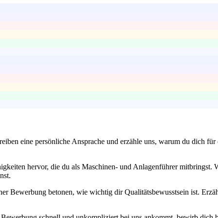
eiben eine persönliche Ansprache und erzähle uns, warum du dich für d
gkeiten hervor, die du als Maschinen- und Anlagenführer mitbringst. We
nst.
iner Bewerbung betonen, wie wichtig dir Qualitätsbewusstsein ist. Erzähl
e Bewerbung schnell und unkompliziert bei uns ankommt, bewirb dich b