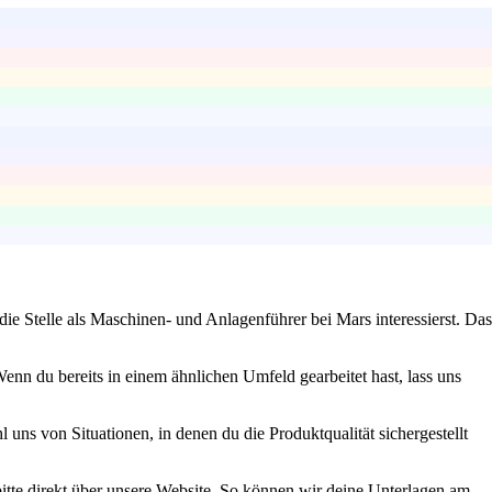
ie Stelle als Maschinen- und Anlagenführer bei Mars interessierst. Das
nn du bereits in einem ähnlichen Umfeld gearbeitet hast, lass uns
 uns von Situationen, in denen du die Produktqualität sichergestellt
itte direkt über unsere Website. So können wir deine Unterlagen am