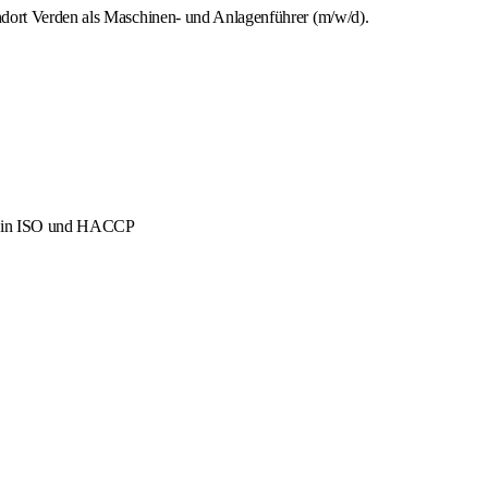
ndort Verden als Maschinen- und Anlagenführer (m/w/d).
men in ISO und HACCP