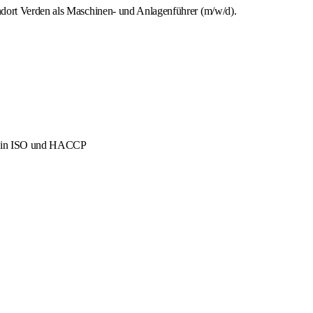
ndort Verden als Maschinen- und Anlagenführer (m/w/d).
men in ISO und HACCP