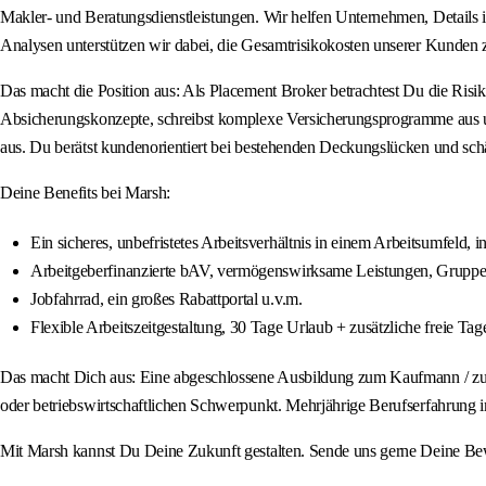
Makler- und Beratungsdienstleistungen. Wir helfen Unternehmen, Details 
Analysen unterstützen wir dabei, die Gesamtrisikokosten unserer Kunden 
Das macht die Position aus: Als Placement Broker betrachtest Du die Risike
Absicherungskonzepte, schreibst komplexe Versicherungsprogramme aus und
aus. Du berätst kundenorientiert bei bestehenden Deckungslücken und schä
Deine Benefits bei Marsh:
Ein sicheres, unbefristetes Arbeitsverhältnis in einem Arbeitsumfeld
Arbeitgeberfinanzierte bAV, vermögenswirksame Leistungen, Gruppenu
Jobfahrrad, ein großes Rabattportal u.v.m.
Flexible Arbeitszeitgestaltung, 30 Tage Urlaub + zusätzliche freie Tag
Das macht Dich aus: Eine abgeschlossene Ausbildung zum Kaufmann / zur 
oder betriebswirtschaftlichen Schwerpunkt. Mehrjährige Berufserfahrung i
Mit Marsh kannst Du Deine Zukunft gestalten. Sende uns gerne Deine Be