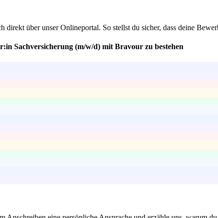
ch direkt über unser Onlineportal. So stellst du sicher, dass deine Be
er:in Sachversicherung (m/w/d) mit Bravour zu bestehen
em Anschreiben eine persönliche Ansprache und erzähle uns, warum du d