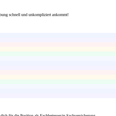
werbung schnell und unkompliziert ankommt!
ich für die Position als Fachbetreuer:in Sachversicherung