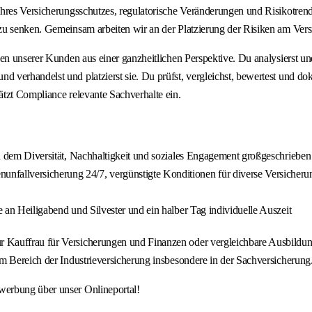
ihres Versicherungsschutzes, regulatorische Veränderungen und Risikotren
zu senken. Gemeinsam arbeiten wir an der Platzierung der Risiken am Ver
n unserer Kunden aus einer ganzheitlichen Perspektive. Du analysierst und b
 verhandelst und platzierst sie. Du prüfst, vergleichst, bewertest und 
tzt Compliance relevante Sachverhalte ein.
, in dem Diversität, Nachhaltigkeit und soziales Engagement großgeschriebe
nfallversicherung 24/7, vergünstigte Konditionen für diverse Versicher
e an Heiligabend und Silvester und ein halber Tag individuelle Auszeit
Kauffrau für Versicherungen und Finanzen oder vergleichbare Ausbildung,
m Bereich der Industrieversicherung insbesondere in der Sachversicherung
werbung über unser Onlineportal!