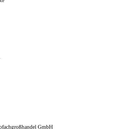
nce
l
ktrofachgroßhandel GmbH