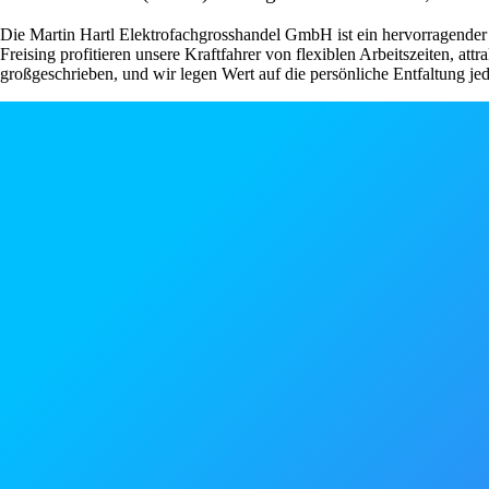
Die Martin Hartl Elektrofachgrosshandel GmbH ist ein hervorragender Ar
Freising profitieren unsere Kraftfahrer von flexiblen Arbeitszeiten, 
großgeschrieben, und wir legen Wert auf die persönliche Entfaltung je