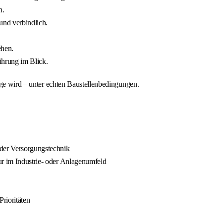
n.
und verbindlich.
ehen.
ührung im Blick.
age wird – unter echten Baustellenbedingungen.
oder Versorgungstechnik
ur im Industrie‑ oder Anlagenumfeld
Prioritäten