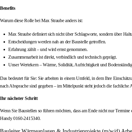
Benefits
Warum diese Rolle bei Max Straube anders ist:
Max Straube definiert sich nicht über Schlagworte, sondern über Halt
Entscheidungen werden nah an der Baustelle getroffen.
Erfahrung zählt – und wird ernst genommen.
Zusammenarbeit ist direkt, verbindlich und technisch geprägt.
Unser Wertekern – Wärme, Solidität, Aufrichtigkeit und Bodenständigke
Das bedeutet für Sie: Sie arbeiten in einem Umfeld, in dem Ihre Einschä
nach Absprache sind gegeben – im Mittelpunkt steht jedoch die fachliche A
Ihr nächster Schritt
Wenn Sie Baustellen so führen möchten, dass am Ende nicht nur Termine ei
Handy 0160-2415340.
Bauleiter Wärmeanlagen & Industrieprojekte (m/w/d) Arb