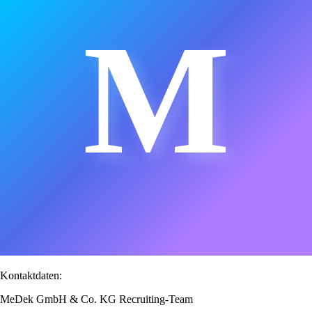
M
Kontaktdaten:
MeDek GmbH & Co. KG Recruiting-Team