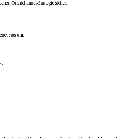
ebenen Omnichannel-Strategie sicher.
denevents um.
l.