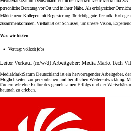
MediaMarktSaturn Deutschland ist mit den Marken MediaMarkt und SATU
persönliche Beratung vor Ort und in ihrer Nähe. Als erfolgreicher Omnic
Märkte neue Kollegen mit Begeisterung für richtig gute Technik. Kollegen
zusammenkommen. Vielfalt ist der Schlüssel, um unsere Vision, Experienc
Was wir bieten
Vertrag: vollzeit jobs
Leiter Verkauf (m/w/d) Arbeitgeber: Media Markt Tech V
MediaMarktSaturn Deutschland ist ein hervorragender Arbeitgeber, der 
Möglichkeiten zur persönlichen und beruflichen Weiterentwicklung. Mi
fördern wir eine Kultur des gemeinsamen Erfolgs und der Wertschätzung
hautnah zu erleben.