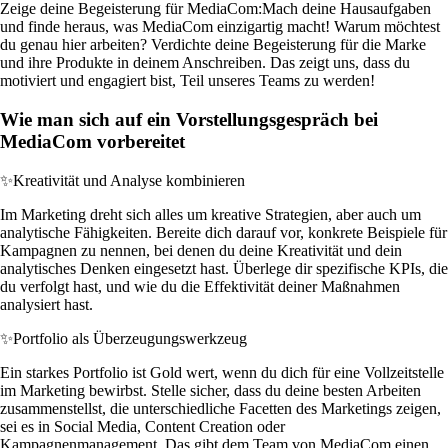
Zeige deine Begeisterung für MediaCom:
Mach deine Hausaufgaben
und finde heraus, was MediaCom einzigartig macht! Warum möchtest
du genau hier arbeiten? Verdichte deine Begeisterung für die Marke
und ihre Produkte in deinem Anschreiben. Das zeigt uns, dass du
motiviert und engagiert bist, Teil unseres Teams zu werden!
Wie man sich auf ein Vorstellungsgespräch bei
MediaCom vorbereitet
✨
Kreativität und Analyse kombinieren
Im Marketing dreht sich alles um kreative Strategien, aber auch um
analytische Fähigkeiten. Bereite dich darauf vor, konkrete Beispiele für
Kampagnen zu nennen, bei denen du deine Kreativität und dein
analytisches Denken eingesetzt hast. Überlege dir spezifische KPIs, die
du verfolgt hast, und wie du die Effektivität deiner Maßnahmen
analysiert hast.
✨
Portfolio als Überzeugungswerkzeug
Ein starkes Portfolio ist Gold wert, wenn du dich für eine Vollzeitstelle
im Marketing bewirbst. Stelle sicher, dass du deine besten Arbeiten
zusammenstellst, die unterschiedliche Facetten des Marketings zeigen,
sei es in Social Media, Content Creation oder
Kampagnenmanagement. Das gibt dem Team von MediaCom einen