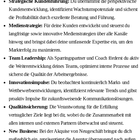
Strategische Kundenführung:
Du übernimmst die perspektivische
Kundenentwicklung, identifizierst Wachstumspotenziale und sicherst
die Profitabilität durch exzellente Beratung und Führung.
Medienstrategie:
Für deine Kunden entwickelst und steuerst du
langfristige sowie innovative Medienstrategien über alle Kanäle
hinweg und bringst dabei deine umfassende Expertise ein, um den
Markterfolg zu maximieren.
Team Leadership:
Als Sparringspartner und Coach förderst du aktiv
die Weiterentwicklung deines Teams, optimierst interne Prozesse und
sicherst die Qualität der Arbeitsergebnisse.
Innovationsimpulse:
Du beobachtest kontinuierlich Markt- und
Wettbewerbsentwicklungen, identifizierst relevante Trends und gibst
proaktiv Impulse für zukunftsweisende Kommunikationslösungen.
Qualitätssicherung:
Die Verantwortung für die Erfüllung
vertraglicher Ziele liegt bei dir, wobei du die Zusammenarbeit mit
allen internen und externen Partnern überwachst und steuerst.
New Business:
Bei der Akquise von Neugeschäft bringst du dich
maßgeblich ein, repräsentierst die Agentur überzeugend nach außen