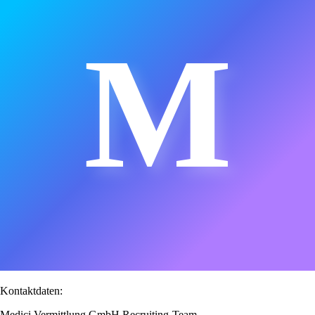
M
Kontaktdaten:
Medici Vermittlung GmbH Recruiting-Team