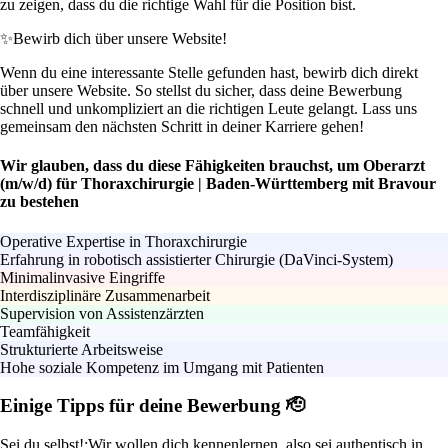
zu zeigen, dass du die richtige Wahl für die Position bist.
✨
Bewirb dich über unsere Website!
Wenn du eine interessante Stelle gefunden hast, bewirb dich direkt
über unsere Website. So stellst du sicher, dass deine Bewerbung
schnell und unkompliziert an die richtigen Leute gelangt. Lass uns
gemeinsam den nächsten Schritt in deiner Karriere gehen!
Wir glauben, dass du diese Fähigkeiten brauchst, um Oberarzt
(m/w/d) für Thoraxchirurgie | Baden-Württemberg mit Bravour
zu bestehen
Operative Expertise in Thoraxchirurgie
Erfahrung in robotisch assistierter Chirurgie (DaVinci-System)
Minimalinvasive Eingriffe
Interdisziplinäre Zusammenarbeit
Supervision von Assistenzärzten
Teamfähigkeit
Strukturierte Arbeitsweise
Hohe soziale Kompetenz im Umgang mit Patienten
Einige Tipps für deine Bewerbung 🫡
Sei du selbst!:
Wir wollen dich kennenlernen, also sei authentisch in