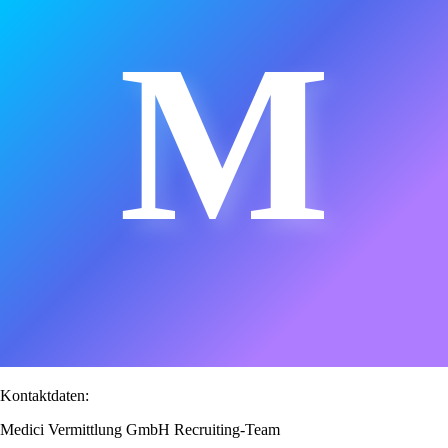
M
Kontaktdaten:
Medici Vermittlung GmbH Recruiting-Team