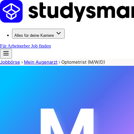
Alles für deine Karriere
Für Arbeitgeber
Job finden
Jobbörse
›
Mein Augenarzt
›
Optometrist (M/W/D)
M