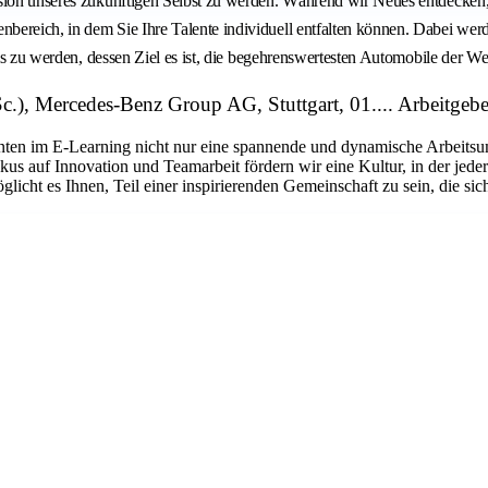
rsion unseres zukünftigen Selbst zu werden. Während wir Neues entdecken,
ereich, in dem Sie Ihre Talente individuell entfalten können. Dabei werd
ams zu werden, dessen Ziel es ist, die begehrenswertesten Automobile der We
c.), Mercedes-Benz Group AG, Stuttgart, 01.... Arbeitge
anten im E-Learning nicht nur eine spannende und dynamische Arbeitsu
s auf Innovation und Teamarbeit fördern wir eine Kultur, in der jeder 
cht es Ihnen, Teil einer inspirierenden Gemeinschaft zu sein, die sich 