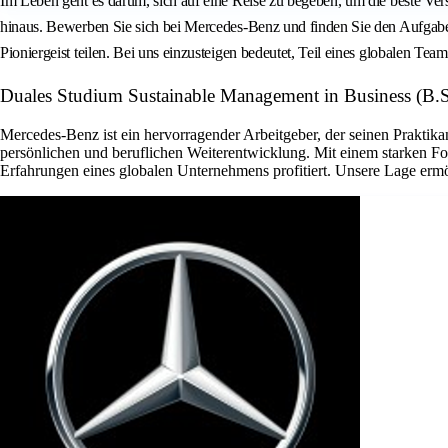
Im Leben geht es darum, sich auf eine Reise zu begeben, um die beste Ve
hinaus. Bewerben Sie sich bei Mercedes-Benz und finden Sie den Aufgabenb
Pioniergeist teilen. Bei uns einzusteigen bedeutet, Teil eines globalen Te
Duales Studium Sustainable Management in Business (B.S
Mercedes-Benz ist ein hervorragender Arbeitgeber, der seinen Praktik
persönlichen und beruflichen Weiterentwicklung. Mit einem starken Foku
Erfahrungen eines globalen Unternehmens profitiert. Unsere Lage ermögli