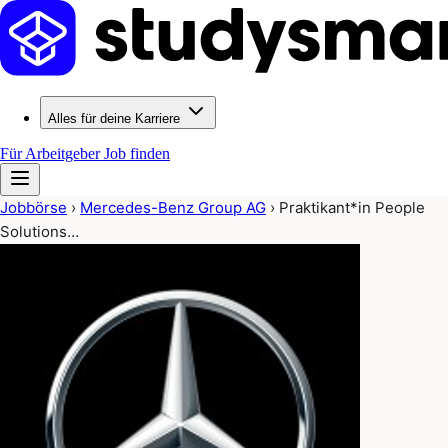
Alles für deine Karriere
Für Arbeitgeber
Job finden
Jobbörse
›
Mercedes-Benz Group AG
›
Praktikant*in People
Solutions…