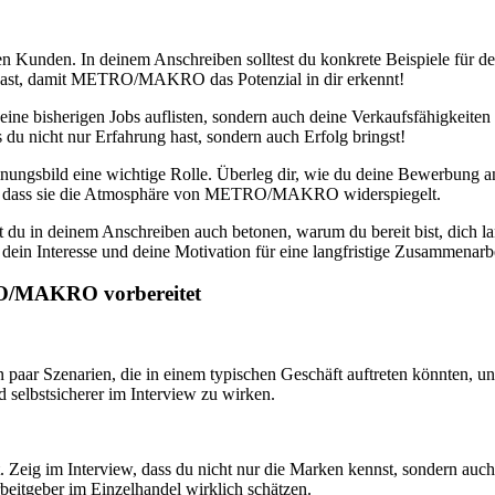
den Kunden. In deinem Anschreiben solltest du konkrete Beispiele für 
n hast, damit METRO/MAKRO das Potenzial in dir erkennt!
deine bisherigen Jobs auflisten, sondern auch deine Verkaufsfähigkeiten
 du nicht nur Erfahrung hast, sondern auch Erfolg bringst!
inungsbild eine wichtige Rolle. Überleg dir, wie du deine Bewerbung a
en, dass sie die Atmosphäre von METRO/MAKRO widerspiegelt.
est du in deinem Anschreiben auch betonen, warum du bereit bist, dich l
n Interesse und deine Motivation für eine langfristige Zusammenarbe
RO/MAKRO vorbereitet
n paar Szenarien, die in einem typischen Geschäft auftreten könnten, u
d selbstsicherer im Interview zu wirken.
ig im Interview, dass du nicht nur die Marken kennst, sondern auch d
rbeitgeber im Einzelhandel wirklich schätzen.