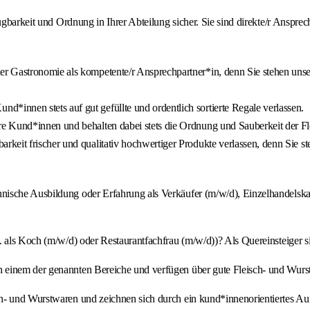
fügbarkeit und Ordnung in Ihrer Abteilung sicher. Sie sind direkte/r Anspr
der Gastronomie als kompetente/r Ansprechpartner*in, denn Sie stehen u
d*innen stets auf gut gefüllte und ordentlich sortierte Regale verlassen.
re Kund*innen und behalten dabei stets die Ordnung und Sauberkeit der Fl
eit frischer und qualitativ hochwertiger Produkte verlassen, denn Sie ste
nische Ausbildung oder Erfahrung als Verkäufer (m/w/d), Einzelhandelska
. als Koch (m/w/d) oder Restaurantfachfrau (m/w/d))? Als Quereinsteiger s
in einem der genannten Bereiche und verfügen über gute Fleisch- und Wurs
ch- und Wurstwaren und zeichnen sich durch ein kund*innenorientiertes Auf