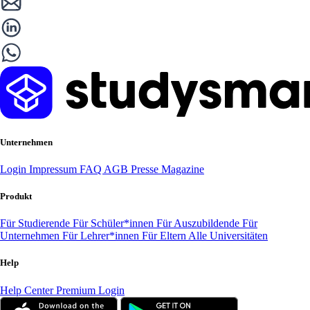
Unternehmen
Login
Impressum
FAQ
AGB
Presse
Magazine
Produkt
Für Studierende
Für Schüler*innen
Für Auszubildende
Für
Unternehmen
Für Lehrer*innen
Für Eltern
Alle Universitäten
Help
Help Center
Premium Login